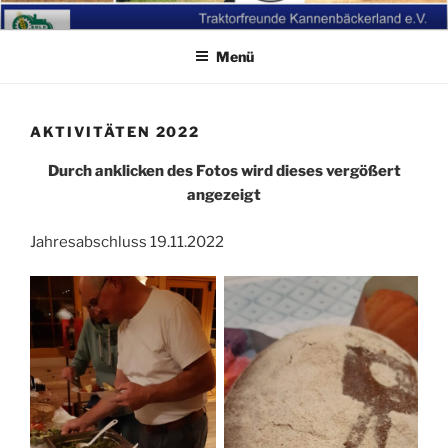
Zum
WIKO BEI DEN
Inhalt
TRAKTORFREUNDEN
Menü
springen
KANNENBÄCKERLAND
AKTIVITÄTEN 2022
Durch anklicken des Fotos wird dieses vergößert
angezeigt
Jahresabschluss 19.11.2022