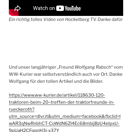
Ein richtig tolles Video von Hockelberg TV. Danke dafür
Und unser langjähriger „Freund
Wolfgang Rabsch
“ vom
WW-Kurier war selbstverständlich auch vor Ort. Danke
Wolfgang für den tollen Artikel und die Bilder.
https://www.ww-kurier.de/artikel/118630-120-
traktoren-beim-20–treffen-der-traktorfreunde-in-
rueckeroth?
utm_source=dlvr.it&utm_medium=facebook&fbclid=I
wAR3qNwRnbhCT-CoWdN6ZI4Ec68mbijBzU4elpxU-
9pUaH2CFqpnH3j-x37Y